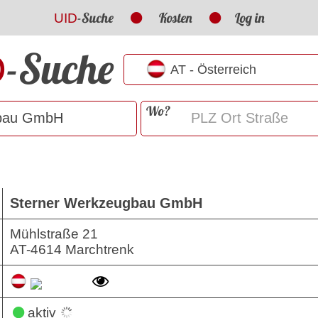
-Suche
Kosten
Log in
UID
-Suche
D
Wo?
Sterner Werkzeugbau GmbH
Mühlstraße 21
AT
-
4614
Marchtrenk
aktiv