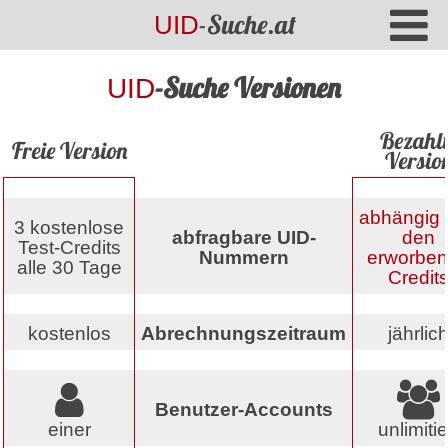
-Suche.at
UID
-Suche Versionen
UID
Bezahlt
Freie Version
Versio
abhängig 
3 kostenlose
abfragbare UID-
den
Test-Credits
Nummern
erworbe
alle 30 Tage
Credit
kostenlos
Abrechnungszeitraum
jährlic
Benutzer-Accounts
einer
unlimitie