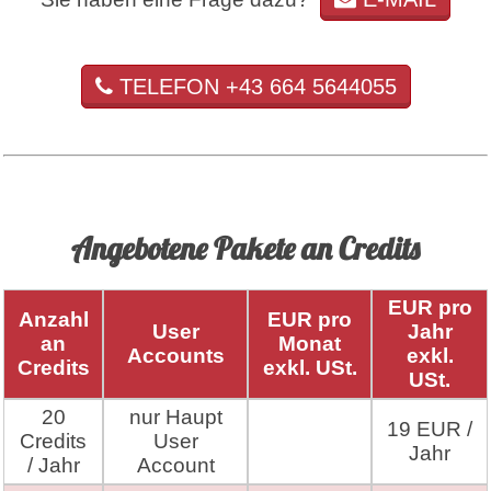
TELEFON +43 664 5644055
Angebotene Pakete an Credits
EUR pro
Anzahl
EUR pro
User
Jahr
an
Monat
Accounts
exkl.
Credits
exkl. USt.
USt.
20
nur Haupt
19 EUR /
Credits
User
Jahr
/ Jahr
Account