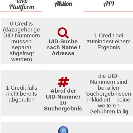
Web
Aktion
API
Plattform
0 Credits
(dazugehörige
UID-Nummern
1 Credit bei
müssen
UID-Suche
zumindest einem
separat
nach Name /
Ergebnis
abgefragt
Adresse
werden)
die UID-
Nummern sind
1 Credit falls
bei allen
Abruf der
nicht bereits
Suchergebnissen
UID-Nummer
abgerufen
inkludiert – keine
zu
weiteren
Suchergebnis
Gebühren fällig