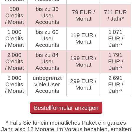
500
bis zu 36
79 EUR /
711 EUR
Credits
User
Monat
/ Jahr*
/ Monat
Accounts
1 000
bis zu 60
1 071
119 EUR /
Credits
User
EUR /
Monat
/ Monat
Accounts
Jahr*
2 000
bis zu 84
1 791
199 EUR /
Credits
User
EUR /
Monat
/ Monat
Accounts
Jahr*
5 000
unbegrenzt
2 691
299 EUR /
Credits
viele User
EUR /
Monat
/ Monat
Accounts
Jahr*
Bestellformular anzeigen
* Falls Sie für ein monatliches Paket ein ganzes
Jahr, also 12 Monate, im Voraus bezahlen, erhalten