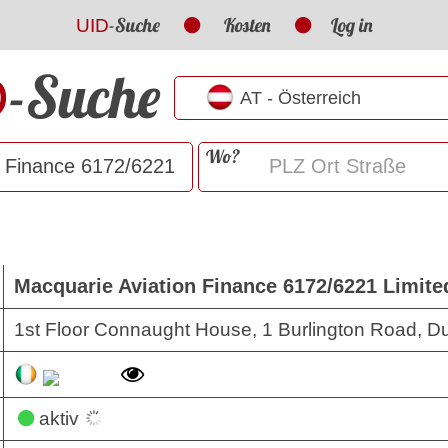
-Suche
Kosten
Log in
UID
-Suche
D
Wo?
Macquarie Aviation Finance 6172/6221 Limite
1st Floor Connaught House, 1 Burlington Road, Du
aktiv