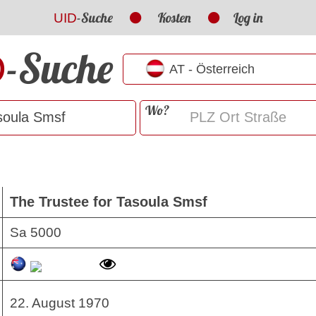
-Suche
Kosten
Log in
UID
-Suche
D
Wo?
The Trustee for Tasoula Smsf
Sa 5000
22. August 1970