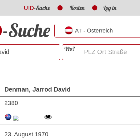
-Suche
Kosten
Log in
UID
-Suche
D
Wo?
Denman, Jarrod David
2380
23. August 1970