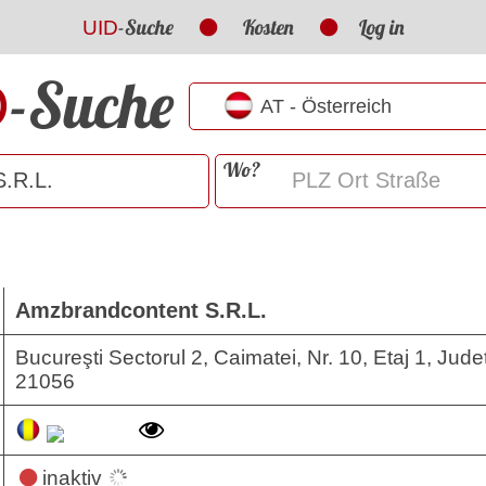
-Suche
Kosten
Log in
UID
-Suche
D
Wo?
Amzbrandcontent S.R.L.
Bucureşti Sectorul 2, Caimatei, Nr. 10, Etaj 1, Jud
21056
inaktiv