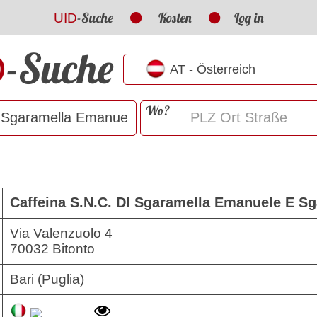
-Suche
Kosten
Log in
UID
-Suche
D
Wo?
Caffeina S.N.C. DI Sgaramella Emanuele E Sg
Via Valenzuolo 4
70032 Bitonto
Bari (Puglia)