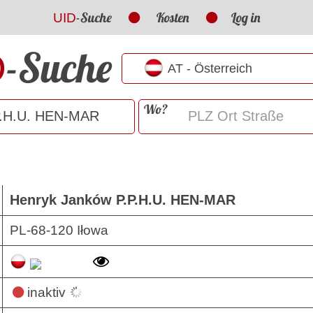
-Suche
Kosten
Log in
UID
-Suche
D
Wo?
Henryk Janków P.P.H.U. HEN-MAR
PL-68-120 Iłowa
inaktiv