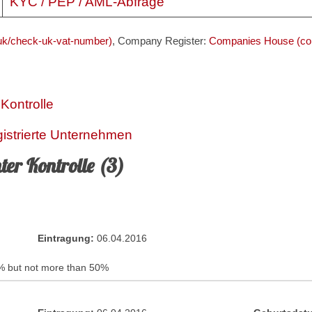
KYC / PEP / AML-Abfrage
k/check-uk-vat-number)
, Company Register:
Companies House (co
 Kontrolle
gistrierte Unternehmen
ter Kontrolle (3)
Eintragung:
06.04.2016
% but not more than 50%