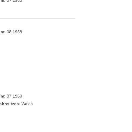
um:
07.1960
um:
08.1968
um:
07.1960
ohnsitzes:
Wales