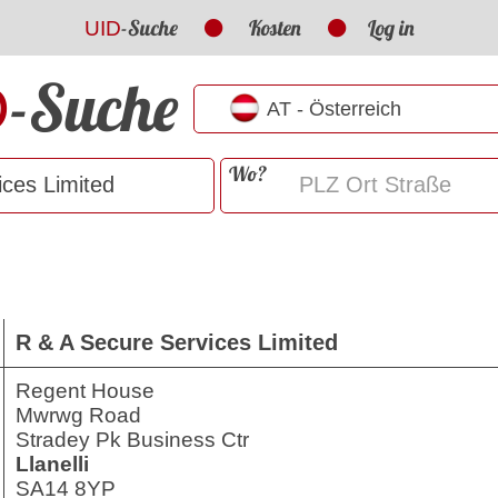
-Suche
Kosten
Log in
UID
-Suche
D
Wo?
R & A Secure Services Limited
Regent House
Mwrwg Road
Stradey Pk Business Ctr
Llanelli
SA14 8YP