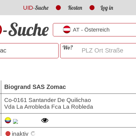
-Suche
Kosten
Log in
UID
-Suche
D
Wo?
Biogrand SAS Zomac
Co-0161 Santander De Quilichao
Vda La Arrobleda Fca La Robleda
inaktiv